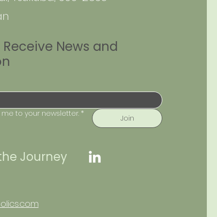
an
olics
o Receive News and
on
 me to your newsletter.
*
Join
 the Journey
olics.com