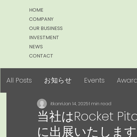
HOME
COMPANY
OUR BUSINESS
INVESTMENT
NEWS
CONTACT
All Posts
お知らせ
Events
Award
itkanri
Jan 14, 2025
1 min read
当社はRocket Pitch
に出展いたします