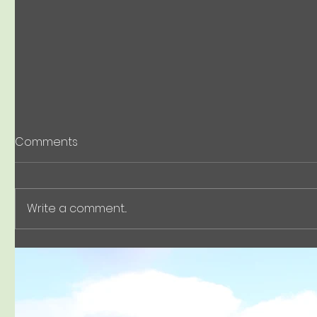
BioPheno
Comments
Nikkan K
7, 2026)
BioPhenol
featured i
Write a comment...
issue of 
. バイオ
Exhibiting at SusHi Tech
料から化学
報 電子版 The
Tokyo 2026! (Booth C812)
our effor
petroleu