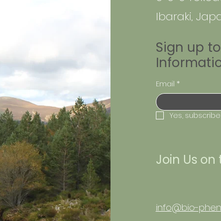
ています。
Ibaraki, Jap
https://note.com/biophen
_555/n/ncf2415cfff65
Sign up t
Informati
Email
*
Yes, subscribe
Join Us on
info@bio-phen