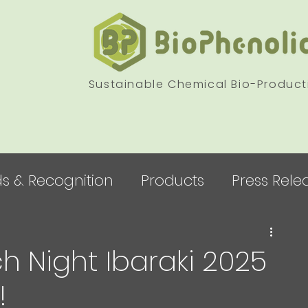
Sustainable Chemical Bio-Product
s & Recognition
Products
Press Rele
 Night Ibaraki 2025
!