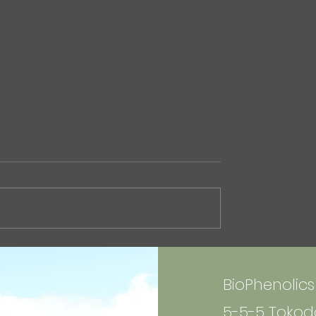
lics Featured in
中東危機と石油化学供給
ogyo Shimbun (April
いて(記事）
ics Inc. has been
現在の中東紛争とホルムズ
n the April 7, 2026
勢について、エネルギーで
Nikkan Kogyo Shimbun
「石油化学の供給リスク」
フェノリクス、非石油原
観点から、バイオものづく
品量産へ : 化学工業日
点で整理した記事をnoteに
 article highlights
しました。 石油化学原料の
BioPhenolics 
ts to commercialize
依存や、芳香族化学品サプ
m-free aromati
ェーンの脆弱性などについ
5-5-5 Tokoda