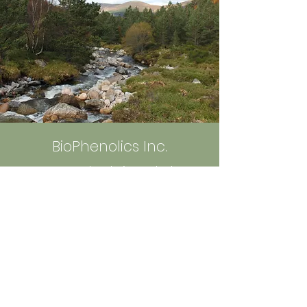
BioPhenolics Inc.
5-5-5 Tokodai, Tsukuba,
300-2635 Ibaraki, Japan
info@bio-phenolics.com
Sign up to Receive News and
Information