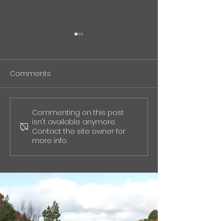
2024/10/9-11
2024/5/17「
BioJapan2024に出展いた
来を創る！ オ
します。
ベーションのた
Comments
https://jcd-expo.jp/ja/ 場
https://peatix.c
野交流２０２４
所：パシフィコ横浜 詳細は分
831640
術展示を行いま
かり次第追記いたします。
Commenting on this post
isn't available anymore.
Contact the site owner for
more info.