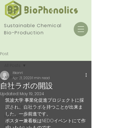
Sustainable Chemical
Bio-Production
Post
All Posts
itkanri
All Posts
Apr 21, 2023
1 min read
自社ラボの開設
お知らせ
Updated:
May 19, 2024
Events
筑波大学 事業化促進プロジェクトに採
Awards & Recognition
択され、自社ラボを持つことが出来ま
した。一歩前進です。
Products
ポスター兼看板はNEDOイベントにて作
Press Release
成いただいたものです。 