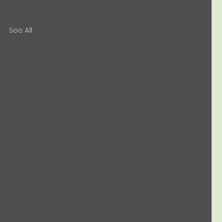
See All
につ