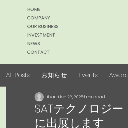
HOME
COMPANY
OUR BUSINESS
INVESTMENT
NEWS
CONTACT
All Posts
お知らせ
Events
Award
itkanri
Jan 22, 2025
1 min read
SATテクノロジー
に出展します