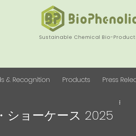
Sustainable Chemical Bio-Product
s & Recognition
Products
Press Rele
・ショーケース 2025