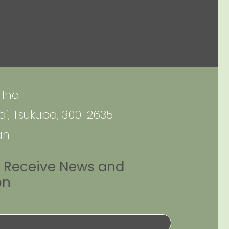
海峡情
はなく
という
りの視
執筆
中東
Inc.
ライチ
て触れ
i, Tsukuba, 300-2635
an
olics
o Receive News and
on