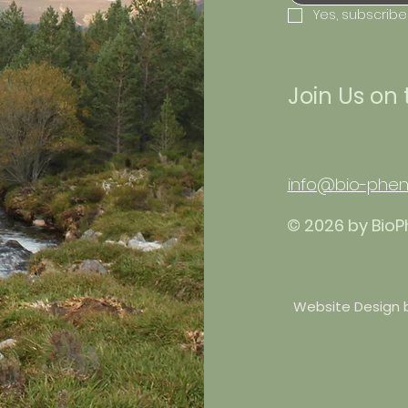
Yes, subscribe
Join Us on
info@bio-phen
© 2026 by BioP
Website Design b