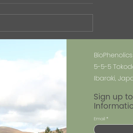
ogyo Shimbun (April
いて(記事）
ics Inc. has been
現在の中東紛争とホルムズ
n the April 7, 2026
勢について、エネルギーで
Nikkan Kogyo Shimbun
「石油化学の供給リスク」
フェノリクス、非石油原
観点から、バイオものづく
品量産へ : 化学工業日
点で整理した記事をnoteに
 article highlights
しました。 石油化学原料の
BioPhenolics 
ts to commercialize
依存や、芳香族化学品サプ
m-free aromati
ェーンの脆弱性などについ
5-5-5 Tokoda
ています。
Ibaraki, Jap
https://note.com/biophen
_555/n/ncf2415cfff65
Sign up t
Informati
Email
*