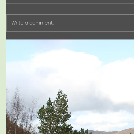
Nikkan K
7, 2026)
BioPhenol
featured i
Write a comment...
issue of 
. バイオ
Exhibiting at SusHi Tech
料から化学
報 電子版 The
Tokyo 2026! (Booth C812)
our effor
petroleu