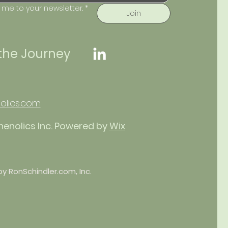
 me to your newsletter.
*
Join
 the Journey
olics.com
henolics Inc. Powered by
Wix
y RonSchindler.com, Inc.