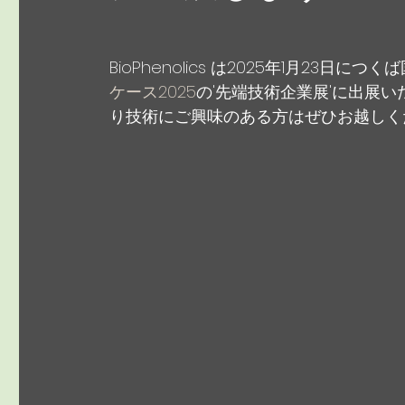
BioPhenolics は2025年1月23日
ケース2025
の'先端技術企業展'に出展いた
り技術にご興味のある方はぜひお越しく