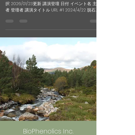
択 2026/01/23更新 講演登壇 日付 イベント名 主宰
者 登壇者 講演タイトル URL #1 2024/4/22 脱石
油！自然由来の原料が生み出すエコマテリアル」
つくば研究支援センター 貫井CEO 石油に頼らない
バイオ発酵法による芳香族化学品の生産技術開発
https://www.tsukuba-
tci.co.jp/info/2024/02/22/17460 #2 2024/6/6
JACI ライフサイエンス技術部会反応分科会講演会
新化学技術推進協会 高谷CTO 有用物質生産（12）
https://jaci-
event.com/20240606%E3%83%A9%E3%82%A4%E3
%83%95%E3%82%B5%E3%82%A4%E3%82%A8%E3%83%
B3%E3%82%B9%E6%8A%80%E8%A1%93%E9%83%A8%E
4%BC%9A%E5%8F%8D%E5%BF%9C%E5%88%86%E7%A
7%91%E4%BC%9A%E8%AC%9B%E6%BC%94%E4%B
BioPhenolics Inc.