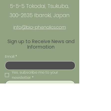
5-5-5 Tokodai, Tsukuba,
300-2635 Ibaraki, Japan
info@bio-phenolics.com
Sign up to Receive News and
Information
Email
*
Yes, subscribe me to your 
newsletter.
*
Join
Join Us on the Journey