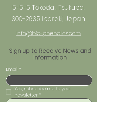
5-5-5 Tokodai, Tsukuba,
300-2635 Ibaraki, Japan
info@bio-phenolics.com
Sign up to Receive News and
Information
Email
*
Yes, subscribe me to your 
newsletter.
*
Join
Join Us on the Journey