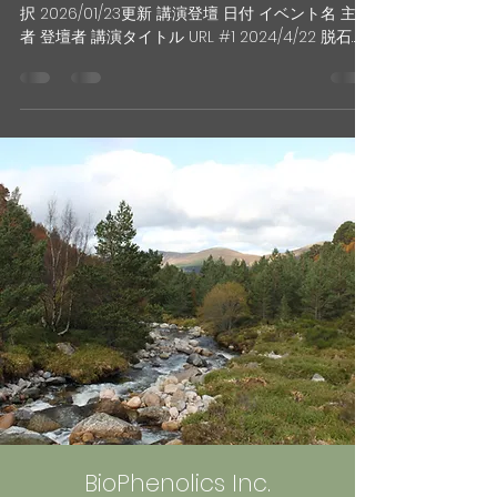
択 2026/01/23更新 講演登壇 日付 イベント名 主宰
者 登壇者 講演タイトル URL #1 2024/4/22 脱石
油！自然由来の原料が生み出すエコマテリアル」
つくば研究支援センター 貫井CEO 石油に頼らない
バイオ発酵法による芳香族化学品の生産技術開発
https://www.tsukuba-
tci.co.jp/info/2024/02/22/17460 #2 2024/6/6
JACI ライフサイエンス技術部会反応分科会講演会
新化学技術推進協会 高谷CTO 有用物質生産（12）
https://jaci-
event.com/20240606%E3%83%A9%E3%82%A4%E3
%83%95%E3%82%B5%E3%82%A4%E3%82%A8%E3%83%
B3%E3%82%B9%E6%8A%80%E8%A1%93%E9%83%A8%E
4%BC%9A%E5%8F%8D%E5%BF%9C%E5%88%86%E7%A
7%91%E4%BC%9A%E8%AC%9B%E6%BC%94%E4%B
BioPhenolics Inc.